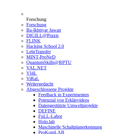
Forschung
Forschung
Ba-Ikhtiyar Jawan
DIGILL@Praxis
FLINK
Hacking School 2.0
LehrTransfer
MINT-ProNeD
QuantumSkills@RPTU
VAL.NET
VI4L
ViRaL
Weitergedacht
Abgeschlossene Projekte
Feedback in Experimenten
Potenzial von Erklärvideos
Datengestützte Umweltprojekte
DEFINE
FuLL-Labor
Holo.lab
Maschinelle Schaltplanerkennung
ProKomLAB