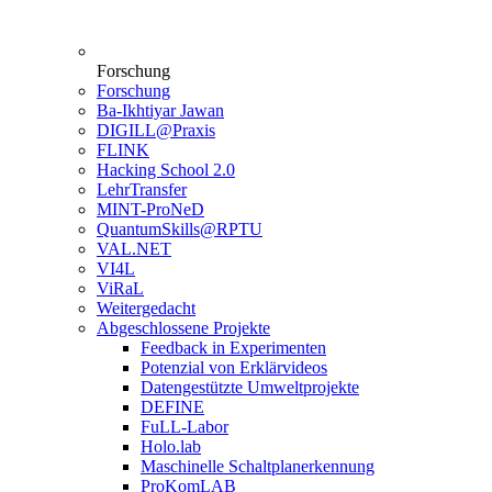
Forschung
Forschung
Ba-Ikhtiyar Jawan
DIGILL@Praxis
FLINK
Hacking School 2.0
LehrTransfer
MINT-ProNeD
QuantumSkills@RPTU
VAL.NET
VI4L
ViRaL
Weitergedacht
Abgeschlossene Projekte
Feedback in Experimenten
Potenzial von Erklärvideos
Datengestützte Umweltprojekte
DEFINE
FuLL-Labor
Holo.lab
Maschinelle Schaltplanerkennung
ProKomLAB