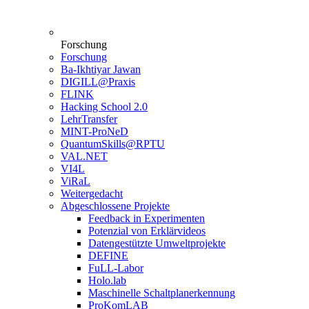
Forschung
Forschung
Ba-Ikhtiyar Jawan
DIGILL@Praxis
FLINK
Hacking School 2.0
LehrTransfer
MINT-ProNeD
QuantumSkills@RPTU
VAL.NET
VI4L
ViRaL
Weitergedacht
Abgeschlossene Projekte
Feedback in Experimenten
Potenzial von Erklärvideos
Datengestützte Umweltprojekte
DEFINE
FuLL-Labor
Holo.lab
Maschinelle Schaltplanerkennung
ProKomLAB