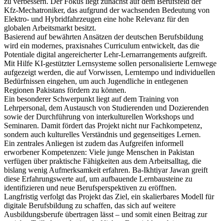
zu verbessern. Der Fokus liegt zunächst auf dem Berufsfeld der
Kfz-Mechatroniker, das aufgrund der wachsenden Bedeutung von
Elektro- und Hybridfahrzeugen eine hohe Relevanz für den
globalen Arbeitsmarkt besitzt.
Basierend auf bewährten Ansätzen der deutschen Berufsbildung
wird ein modernes, praxisnahes Curriculum entwickelt, das die
Potentiale digital angereicherter Lehr-Lernarrangements aufgreift.
Mit Hilfe KI-gestützter Lernsysteme sollen personalisierte Lernwege
aufgezeigt werden, die auf Vorwissen, Lerntempo und individuellen
Bedürfnissen eingehen, um auch Jugendliche in entlegenen
Regionen Pakistans fördern zu können.
Ein besonderer Schwerpunkt liegt auf dem Training von
Lehrpersonal, dem Austausch von Studierenden und Dozierenden
sowie der Durchführung von interkulturellen Workshops und
Seminaren. Damit fördert das Projekt nicht nur Fachkompetenz,
sondern auch kulturelles Verständnis und gegenseitiges Lernen.
Ein zentrales Anliegen ist zudem das Aufgreifen informell
erworbener Kompetenzen: Viele junge Menschen in Pakistan
verfügen über praktische Fähigkeiten aus dem Arbeitsalltag, die
bislang wenig Aufmerksamkeit erfahren. Ba-Ikhtiyar Jawan greift
diese Erfahrungswerte auf, um aufbauende Lernbausteine zu
identifizieren und neue Berufsperspektiven zu eröffnen.
Langfristig verfolgt das Projekt das Ziel, ein skalierbares Modell für
digitale Berufsbildung zu schaffen, das sich auf weitere
Ausbildungsberufe übertragen lässt – und somit einen Beitrag zur