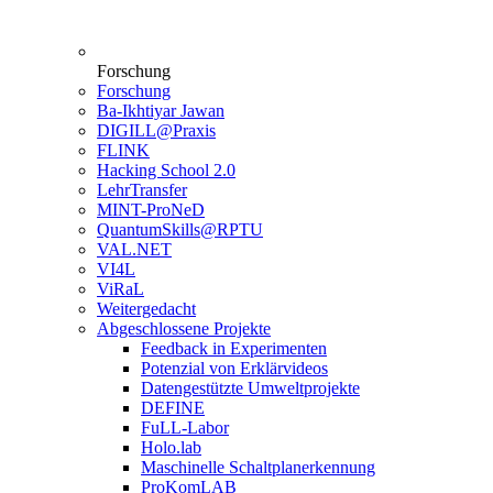
Forschung
Forschung
Ba-Ikhtiyar Jawan
DIGILL@Praxis
FLINK
Hacking School 2.0
LehrTransfer
MINT-ProNeD
QuantumSkills@RPTU
VAL.NET
VI4L
ViRaL
Weitergedacht
Abgeschlossene Projekte
Feedback in Experimenten
Potenzial von Erklärvideos
Datengestützte Umweltprojekte
DEFINE
FuLL-Labor
Holo.lab
Maschinelle Schaltplanerkennung
ProKomLAB